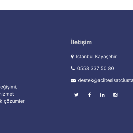
İletişim
İstanbul Kayaşehir
0553 337 50 80
destek@aciltesisatciust
eğişimi,
 hizmet
mik çözümler