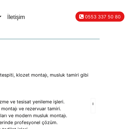
0553 337 50 80
İletişim
espiti, klozet montajı, musluk tamiri gibi
me ve tesisat yenileme işleri.
ı
t montajı ve rezervuar tamiri.
arı ve modern musluk montajı.
lerinde profesyonel çözüm.