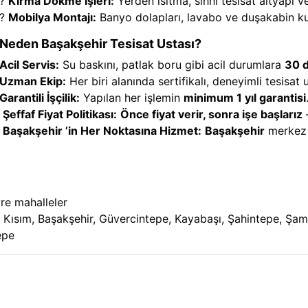
?
Kırma Dökme İşleri:
Yerden ısıtma, sıhhi tesisat altyapı ve 
?️
Mobilya Montajı:
Banyo dolapları, lavabo ve duşakabin k
Neden Başakşehir Tesisat Ustası?
Acil Servis:
Su baskını, patlak boru gibi acil durumlara
30 
Uzman Ekip:
Her biri alanında sertifikalı, deneyimli tesisat u
Garantili İşçilik:
Yapılan her işlemin
minimum 1 yıl garantisi
Şeffaf Fiyat Politikası:
Önce fiyat verir, sonra işe başlarız
–
Başakşehir
’in Her Noktasına Hizmet:
Başakşehir
merkez 
re mahalleler
 2. Kısım, Başakşehir, Güvercintepe, Kayabaşı, Şahintepe, Ş
epe