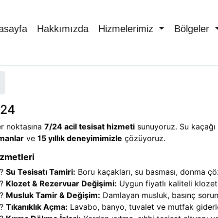
asayfa
Hakkımızda
Hizmelerimiz
Bölgeler
/24
er noktasına
7/24 acil tesisat hizmeti
sunuyoruz. Su kaçağı t
pmanlar
ve
15 yıllık deneyimimizle
çözüyoruz.
zmetleri
?
Su Tesisatı Tamiri:
Boru kaçakları, su basması, donma çöz
?
Klozet & Rezervuar Değişimi:
Uygun fiyatlı kaliteli kloze
?
Musluk Tamir & Değişim:
Damlayan musluk, basınç sorunl
?
Tıkanıklık Açma:
Lavabo, banyo, tuvalet ve mutfak gider