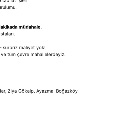
tadilat işleri.
urulumu.
dakikada müdahale
.
staları.
.
 sürpriz maliyet yok!
ve tüm çevre mahallelerdeyiz.
amlar, Ziya Gökalp, Ayazma, Boğazköy,