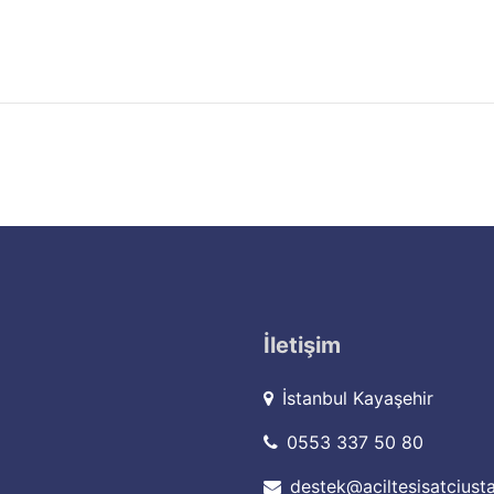
İletişim
İstanbul Kayaşehir
0553 337 50 80
destek@aciltesisatciust